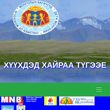
ХҮҮХДЭД ХАЙРАА ТҮГЭЭЕ