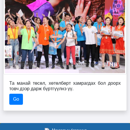
баяртай байгаа. Цаашид ч ийнхүү эхлүүлсэн ажлаа улам
өргөжүүлэн хөгжүүлж, боловсронгүй болгож олон олон
хүүхэд багачуудыг хамруулахаар ажиллаж байна.
Хүүхэд бүр элэг бүтэн, энх тунх, аз жаргалтай амьдарч,
эрдэм боловсролтой сайн хүн болохын өлзийтэй ерөөлийг
өргөн дэвшүүлье.
Б.ЗОРИГТ
Та манай төсөл, хөтөлбөрт хамрагдах бол доорх
товч дээр дарж бүртгүүлнэ үү.
Go