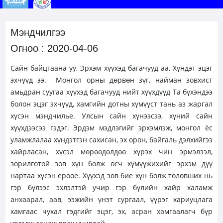
Мэндчилгээ
Огноо : 2020-04-06
Сайн байцгаана уу, Эрхэм хүүхэд багачууд аа, Хүндэт эцэг
эхчүүд ээ
.
Монгол орны дөрвөн зүг, найман зовхист
амьдран суугаа хүүхэд багачууд нийт хүүхдүүд Та бүхэндээ
болон эцэг эх
чүүд,
хамгийн дотны хүмүүст тань аз жаргал
хүсэн мэндчилье. Улсын сайн хүнээсээ, хүний сайн
хүүхдээсээ гэдэг. Эрдэм мэдлэгийг эрхэмлэж, монгол ёс
уламжлалаа хүндэтгэн сахисан, эх орон, байгаль дэлхийгээ
хайрласан, хүсэл мөрөөдөлдөө хүрэх чин эрмэлзэл,
зорилготой зөв хүн болж өсч хүмүүжихийг эрхэм дүү
нартаа хүсэн ерөөе. Хүүхэд зөв бие хүн болж төлөвших нь
гэр бүлээс эхлэлтэй учир гэр бүлийн хайр халамж
анхаарал, аав, ээжийн үнэт сургаал, үүрэг хариуцлага
хамгаас чухал гэдгийг эцэг, эх, асран хамгаалагч бүр