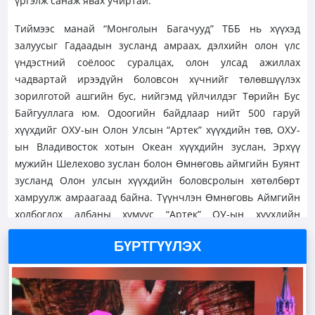
үргэлж санаж явах учиртай.
Тиймээс манай “Монголын Багачууд” ТББ нь хүүхэд
залуусыг Гадаадын зусланд амраах, дэлхийн олон үлс
үндэстний соёлоос суралцах, олон улсад ажиллах
чадвартай ирээдүйн боловсон хүчнийг төлөвшүүлэх
зорилготой ашгийн бус, нийгэмд үйлчилдэг Төрийн Бус
Байгууллага юм. Одоогийн байдлаар нийт 500 гаруй
хүүхдийг ОХУ-ын Олон Улсын “Артек” хүүхдийн төв, ОХУ-
ын Владивосток хотын Океан хүүхдийн зуслан, Эрхүү
мужийн Шелехово зуслан болон Өмнөговь аймгийн Буянт
зусланд Олон улсын хүүхдийн боловсролын хөтөлбөрт
хамруулж амраагаад байна. Түүнчлэн Өмнөговь Аймгийн
холбогдох албаны хүмүүс “Артек” ОУ-ын хүүхдийн
зуслангийн үйл ажиллагаатай танилцаж, туршлага судлан
БҮРТГҮҮЛЭХ
бөгөөд аймгийнхаа "Буянт хотхон" хүүхдийн зусланг
"Артек" олон улсын хүүхдийн зуслантай холбож
ажилласан бөгөөд олон улсын хөтөлбөртэй анхны 2
ээлжинд 300 хүүхдийг хүлээн авч ажилласанд бид маш их